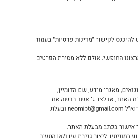
להיכנס לקישור "מדינות פרטיות" בעמוד
צונו החופשי. אולם ללא מסירת הפרטים
וגואים, מאגרי מידע, שם הדומיין,
עלת האתר, או לצד ג' אשר הרשה את
שימושם או הצגתם באתר וזאת אלא אם צוין אחרת. אם הנך מזהה הפרה, אנא פנה אלינו בכתובת דוא"ל neomibt@gmail.com ובעלת
במוניטין, ליצור גניבת עין ו/או הטעיה,