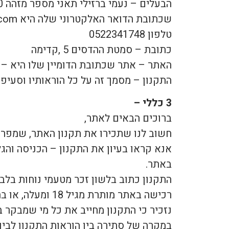
הבעלים – נעמי ברזילי תאני מספר מזהה 025079500
שכתובת הדואר האלקטרוני שלה היא neomibt@gmail.com
טלפון 0522341748
כתובת – סמטת ההדסים 5 ,קדימה
האתר – אתר שכתובת הדומיין שלו היא – www.diet4life.co.il
התקנון – מסמך זה על כל הוראותיו וסעיפיו
3 כללי –
ברוכים הבאים לאתר,
חשוב לנו שתכירו את תקנון האתר, שמפרט 
אנא קראו בעיון את התקנון – הכניסה וה
באתר.
התקנון כתוב בלשון זכר מטעמי נוחות בלבד
רכישה באתר מותרת מגיל 18 ומעלה, או בהסכמת הממונה כדין על הקטין.
נזכיר כי התקנון מחייב את כל מי שמבקר 
במקרה של סתירה בין הוראות התקנון לבין