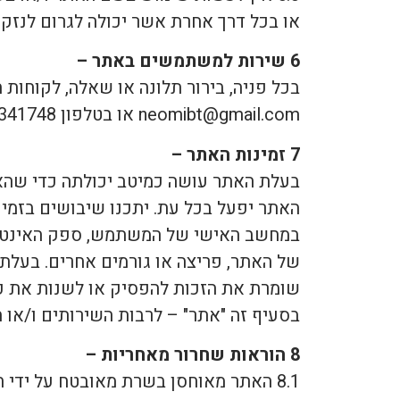
או בכל דרך אחרת אשר יכולה לגרום לנזק מ
6 שירות למשתמשים באתר –
בכל פניה, בירור תלונה או שאלה, לקוחו
neomibt@gmail.com או בטלפון 0522341748 וזאת בשעות הפעילות בימים א'-ה' .
7 זמינות האתר –
בעלת האתר עושה כמיטב יכולתה כדי שהאתר
האתר יפעל בכל עת. יתכנו שיבושים בזמינ
במחשב האישי של המשתמש, ספק האינטרנט 
של האתר, פריצה או גורמים אחרים. בעלת
שומרת את הזכות להפסיק או לשנות את פ
בסעיף זה "אתר" – לרבות השירותים ו/או 
8 הוראות שחרור מאחריות –
8.1 האתר מאוחסן בשרת מאובטח על ידי