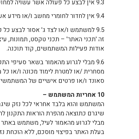
9.3 אין לבצע כל פעולה אשר עשויה למחוק ו/או לשבש ו/או לגרום לשינוי במידע של בעלת האתר.
9.4 אין לחדור לחומרי מחשב ו/או מידע אשר שייכים לבעלת האתר.
9.5 למשתמש ו/או לצד ג' אסור לבצע כ
זה 'תכני האתר' – תכני טקסט, תמונות, עי
אודות פעילות המשתמשים, קוד תוכנה.
9.6 מבלי לגרוע מהאמור בשאר סעיפי ה
מסחרית /או למטרת לימוד מכונה ו/או כל מ
סאונד ו/או פרטים אישיים של המשתמשים
10 אחריות המשתמש –
המשתמש והוא בלבד אחראי לכל נזק שיגרם
שיגרם כתוצאה מהפרת הוראות התקנון לרב
מבלי לגרוע מהאמור לעיל, משתמש באתר א
בעלת האתר בפיצוי מוסכם, ללא הוכחת נזק, בסך 50,000 ₪, וזאת מבלי לגרוע מזכותה של בעלת האתר לתבוע פיצוי ב