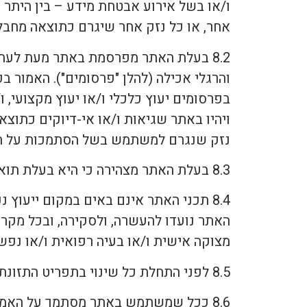
ו/או בשל אירוע אבטחת מידע – בין היתר –
אחר, או כל נזק אחר שיגרם כתוצאה מחבלה
8.2 בעלת האתר מפרסמת באתר מעת לעת פ
והרגלי אכילה (להלן "פרסומים"). האמור 
בפרסומים יעוץ כלכלי ו/או יעוץ מקצועי, ו
ויהיו באתר שגיאות ו/או אי-דיוקים כתוצא
נזק שנגרם למשתמש בשל הסתמכות על הא
8.3 בעלת האתר מצהירה כי היא בעלת תואר ראשון ותואר מוסמך בתזונה קלינית ובעלת רישיון דיאטן ממשרד הבריאות.
8.4 תכני האתר אינם באים במקום ייעוץ 
האתר נועדו להעשרה, ולסקירה, ובכל מקר
מצוקה אישית ו/או בעיה רפואית ו/או נפשי
8.5 לפני התחלת כל שינוי בתפריט התזונתי, פעילות גופנית או אורח חיים כללי, מומלץ להתייעץ עם רופא מוסמך.
8.6 ככל שמשתמש באתר מסתמך על האמור