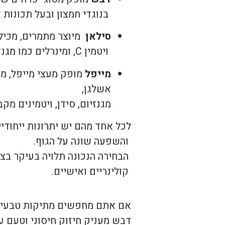
בנוגדי חמצון ובעל תכונות 
סילאן
מיוצר מתמרים, מכיל
ויטמין C, ומינרלים כמו מגנזיום, אשלגן, סידן וברזל. מעניק מתיקות עמוקה.
מייפל
מופק מעצי מייפל, מ
אשלגן,
מגנזיום, סידן, ויטמינים מקב' B ומכיל גם פוליפנולים (נוגדי חמצון חזק
לכל אחד מהם יש יתרונות ייחודיי
והשפעה שונה על הגוף.
הבחירה הנכונה תלויה בעיקר בצר
קולינריים ואישיים.
אם אתם מחפשים מתיקות טבעית ב
דבש מעניק חיזוק חיסוני וטעם עמ