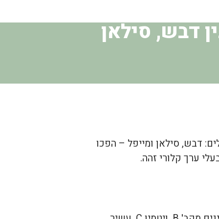
 דבש, סילאן
ם: דבש, סילאן ומייפל – הפכו
לי ערך קלורי זהה.
B, ויטמין C, עשיר